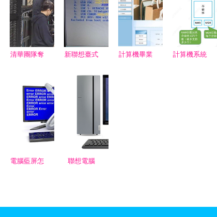
不停
攻略
計與實現
清華團隊奪
新聯想臺式
計算機畢業
計算機系統
SC超算大
電腦BIOS
設計
概述 定
賽4連冠！
修改完整指
springboot
義、組成與
華中科大斬
南
實體店管理
服務功能
獲「圖計
系統
算」2項世
mz6v49
界第一，計
算機系統顯
電腦藍屏怎
聯想電腦
神威
么辦？4種
Win8系統
常見情況及
一鍵重裝全
其解決方
攻略 從準