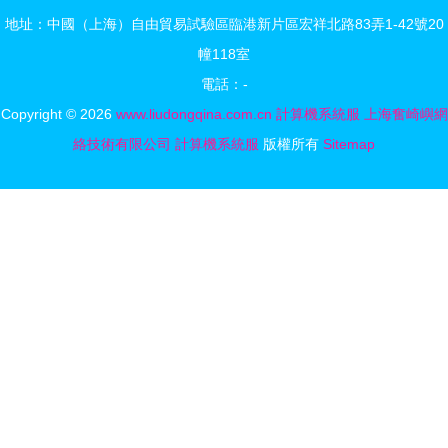
法，這些你
備到完成
地址：中國（上海）自由貿易試驗區臨港新片區宏祥北路83弄1-42號20
或許用得
幢118室
到！
電話：-
Copyright © 2026
www.liudongqina.com.cn
計算機系統服
上海奮崎嶼網
絡技術有限公司
計算機系統服
版權所有
Sitemap