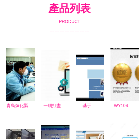
產品列表
PRODUCT
----------------
青島煉化緊
一網打盡
基于
WY104-
急增產醫用
關于下載美
SpringBoot
012 計算機
原料 系統
服云客服管
的電子產品
系統服務全
不息，戰疫
理系統的全
銷售系統設
景解析